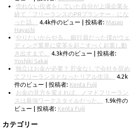
売れない役者をしていた自分が上場企業を
経て「フリーランスのPRプランナー」にな
った話。
4.4k件のビュー
|
投稿者:
Masao
Hayashi
やりたいからやる。 銀行員だった僕がウェ
ディング業界に変革を起こすべく起業し動
き出すまで。
4.3k件のビュー
|
投稿者:
Yoshiki Sakai
独立はお金が必要？ 貯金なしで会社を辞め
てフリーランスとなったリアル生活。
4.2k
件のビュー
|
投稿者:
Kenta Fujii
お金の見方を変えれば、ノマドフリーラン
スは最強ワークスタイルだった。
1.9k件の
ビュー
|
投稿者:
Kenta Fujii
カテゴリー