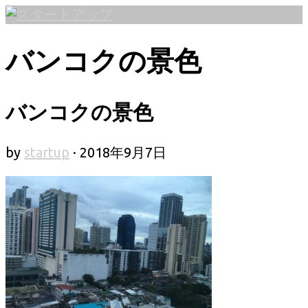
コ
ン
テ
バンコクの景色
ン
ツ
へ
バンコクの景色
ス
キ
by
startup
·
2018年9月7日
ッ
プ