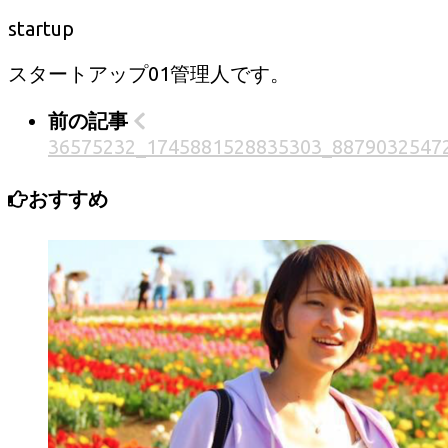
startup
スタートアップ01管理人です。
前の記事
36575232_1745881528835303_8879032547
おすすめ