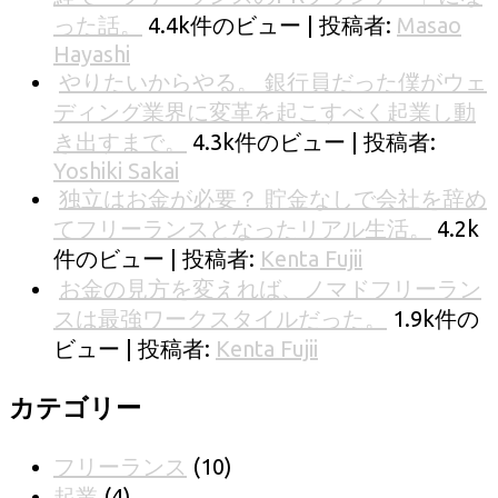
った話。
4.4k件のビュー
|
投稿者:
Masao
Hayashi
やりたいからやる。 銀行員だった僕がウェ
ディング業界に変革を起こすべく起業し動
き出すまで。
4.3k件のビュー
|
投稿者:
Yoshiki Sakai
独立はお金が必要？ 貯金なしで会社を辞め
てフリーランスとなったリアル生活。
4.2k
件のビュー
|
投稿者:
Kenta Fujii
お金の見方を変えれば、ノマドフリーラン
スは最強ワークスタイルだった。
1.9k件の
ビュー
|
投稿者:
Kenta Fujii
カテゴリー
フリーランス
(10)
起業
(4)