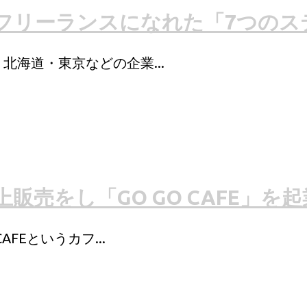
フリーランスになれた「7つのス
北海道・東京などの企業...
売をし「GO GO CAFE」を
FEというカフ...