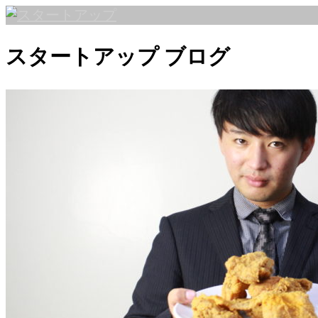
コ
ン
スタートアップ
ブログ
テ
ン
ツ
へ
ス
キ
ッ
プ