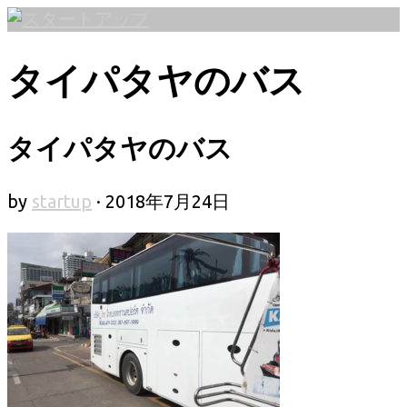
コ
ン
テ
タイパタヤのバス
ン
ツ
へ
タイパタヤのバス
ス
キ
by
startup
·
2018年7月24日
ッ
プ