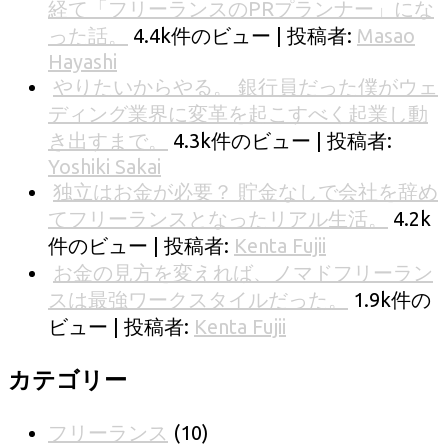
経て「フリーランスのPRプランナー」にな
った話。
4.4k件のビュー
|
投稿者:
Masao
Hayashi
やりたいからやる。 銀行員だった僕がウェ
ディング業界に変革を起こすべく起業し動
き出すまで。
4.3k件のビュー
|
投稿者:
Yoshiki Sakai
独立はお金が必要？ 貯金なしで会社を辞め
てフリーランスとなったリアル生活。
4.2k
件のビュー
|
投稿者:
Kenta Fujii
お金の見方を変えれば、ノマドフリーラン
スは最強ワークスタイルだった。
1.9k件の
ビュー
|
投稿者:
Kenta Fujii
カテゴリー
フリーランス
(10)