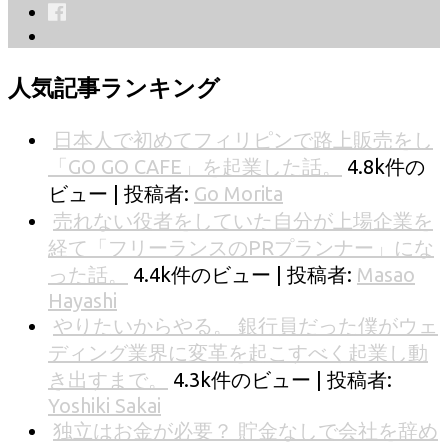
人気記事ランキング
日本人で初めてフィリピンで路上販売をし
「GO GO CAFE」を起業した話。
4.8k件の
ビュー
|
投稿者:
Go Morita
売れない役者をしていた自分が上場企業を
経て「フリーランスのPRプランナー」にな
った話。
4.4k件のビュー
|
投稿者:
Masao
Hayashi
やりたいからやる。 銀行員だった僕がウェ
ディング業界に変革を起こすべく起業し動
き出すまで。
4.3k件のビュー
|
投稿者:
Yoshiki Sakai
独立はお金が必要？ 貯金なしで会社を辞め