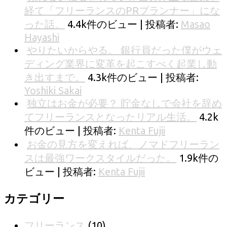
経て「フリーランスのPRプランナー」にな
った話。
4.4k件のビュー
|
投稿者:
Masao
Hayashi
やりたいからやる。 銀行員だった僕がウェ
ディング業界に変革を起こすべく起業し動
き出すまで。
4.3k件のビュー
|
投稿者:
Yoshiki Sakai
独立はお金が必要？ 貯金なしで会社を辞め
てフリーランスとなったリアル生活。
4.2k
件のビュー
|
投稿者:
Kenta Fujii
お金の見方を変えれば、ノマドフリーラン
スは最強ワークスタイルだった。
1.9k件の
ビュー
|
投稿者:
Kenta Fujii
カテゴリー
フリーランス
(10)