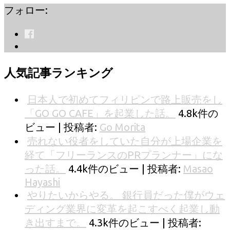
フォロー:
人気記事ランキング
日本人で初めてフィリピンで路上販売をし
「GO GO CAFE」を起業した話。
4.8k件の
ビュー
|
投稿者:
Go Morita
売れない役者をしていた自分が上場企業を
経て「フリーランスのPRプランナー」にな
った話。
4.4k件のビュー
|
投稿者:
Masao
Hayashi
やりたいからやる。 銀行員だった僕がウェ
ディング業界に変革を起こすべく起業し動
き出すまで。
4.3k件のビュー
|
投稿者: