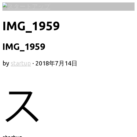
コ
ン
IMG_1959
テ
ン
ツ
IMG_1959
へ
ス
by
startup
·
2018年7月14日
キ
ッ
プ