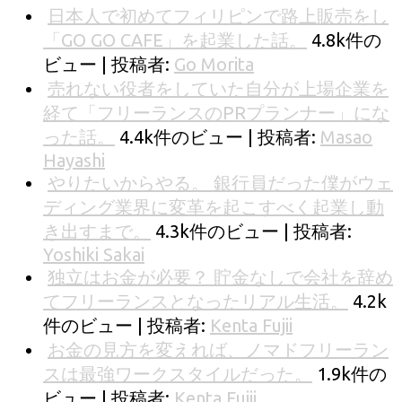
日本人で初めてフィリピンで路上販売をし
「GO GO CAFE」を起業した話。
4.8k件の
ビュー
|
投稿者:
Go Morita
売れない役者をしていた自分が上場企業を
経て「フリーランスのPRプランナー」にな
った話。
4.4k件のビュー
|
投稿者:
Masao
Hayashi
やりたいからやる。 銀行員だった僕がウェ
ディング業界に変革を起こすべく起業し動
き出すまで。
4.3k件のビュー
|
投稿者:
Yoshiki Sakai
独立はお金が必要？ 貯金なしで会社を辞め
てフリーランスとなったリアル生活。
4.2k
件のビュー
|
投稿者:
Kenta Fujii
お金の見方を変えれば、ノマドフリーラン
スは最強ワークスタイルだった。
1.9k件の
ビュー
|
投稿者:
Kenta Fujii