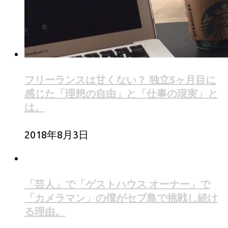
フリーランスは甘くない？ 独立5ヶ月目に
感じた「理想の自由」と「仕事の現実」と
は。
2018年8月3日
「芸人」で「ゲストハウス オーナー」で
「カメラマン」の僕がセブ島で挑戦し続け
る理由。