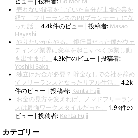
ビュー
|
投稿者:
Go Morita
売れない役者をしていた自分が上場企業を
経て「フリーランスのPRプランナー」にな
った話。
4.4k件のビュー
|
投稿者:
Masao
Hayashi
やりたいからやる。 銀行員だった僕がウェ
ディング業界に変革を起こすべく起業し動
き出すまで。
4.3k件のビュー
|
投稿者:
Yoshiki Sakai
独立はお金が必要？ 貯金なしで会社を辞め
てフリーランスとなったリアル生活。
4.2k
件のビュー
|
投稿者:
Kenta Fujii
お金の見方を変えれば、ノマドフリーラン
スは最強ワークスタイルだった。
1.9k件の
ビュー
|
投稿者:
Kenta Fujii
カテゴリー