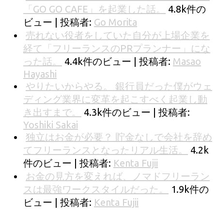
「GO GO CAFE」を起業した話。
4.8k件の
ビュー
|
投稿者:
Go Morita
売れない役者をしていた自分が上場企業を
経て「フリーランスのPRプランナー」にな
った話。
4.4k件のビュー
|
投稿者:
Masao
Hayashi
やりたいからやる。 銀行員だった僕がウェ
ディング業界に変革を起こすべく起業し動
き出すまで。
4.3k件のビュー
|
投稿者:
Yoshiki Sakai
独立はお金が必要？ 貯金なしで会社を辞め
てフリーランスとなったリアル生活。
4.2k
件のビュー
|
投稿者:
Kenta Fujii
お金の見方を変えれば、ノマドフリーラン
スは最強ワークスタイルだった。
1.9k件の
ビュー
|
投稿者:
Kenta Fujii